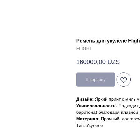
Ремень для укулеле Flig
FLIGHT
160000,00
UZS
В корзину
Дизайн:
Яркий принт с милым
Универсальность:
Подходит д
баритона) благодаря плавной 
Материал:
Прочный, долговеч
Тип: Укулеле