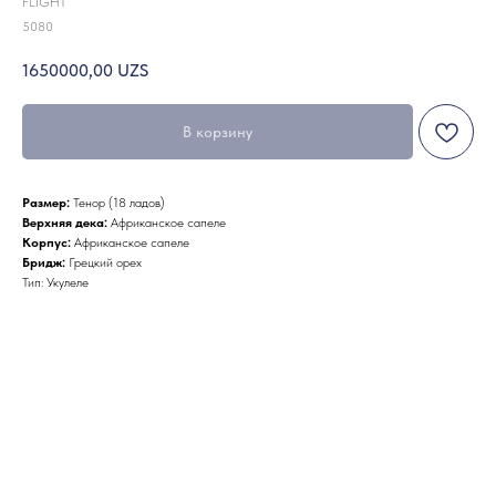
FLIGHT
5080
1650000,00
UZS
В корзину
Размер:
Тенор (18 ладов)
Верхняя дека:
Африканское сапеле
Корпус:
Африканское сапеле
Бридж:
Грецкий орех
Тип: Укулеле