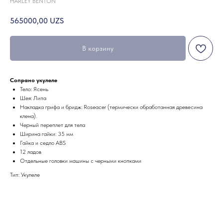
HARLEY BENTON
565000,00
UZS
В корзину
Сопрано укулеле
Тело: Ясень
Шея: Липа
Накладка грифа и бридж: Roseacer (термически обработанная древесина
клена).
Черный переплет для тела
Ширина гайки: 35 мм
Гайка и седло ABS
12 ладов
Отдельные головки машины с черными кнопками
Тип: Укулеле