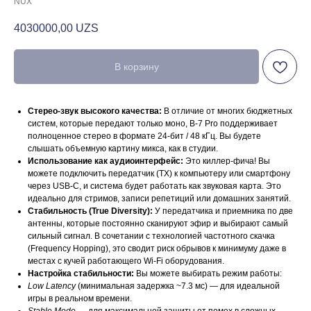
NUX
4030000,00
UZS
В корзину
Стерео-звук высокого качества:
В отличие от многих бюджетных
систем, которые передают только моно, B-7 Pro поддерживает
полноценное стерео в формате 24-бит / 48 кГц. Вы будете
слышать объемную картину микса, как в студии.
Использование как аудиоинтерфейс:
Это киллер-фича! Вы
можете подключить передатчик (TX) к компьютеру или смартфону
через USB-C, и система будет работать как звуковая карта. Это
идеально для стримов, записи репетиций или домашних занятий.
Стабильность (True Diversity):
У передатчика и приемника по две
антенны, которые постоянно сканируют эфир и выбирают самый
сильный сигнал. В сочетании с технологией частотного скачка
(Frequency Hopping), это сводит риск обрывов к минимуму даже в
местах с кучей работающего Wi-Fi оборудования.
Настройка стабильности:
Вы можете выбирать режим работы:
Low Latency
(минимальная задержка ~7.3 мс) — для идеальной
игры в реальном времени.