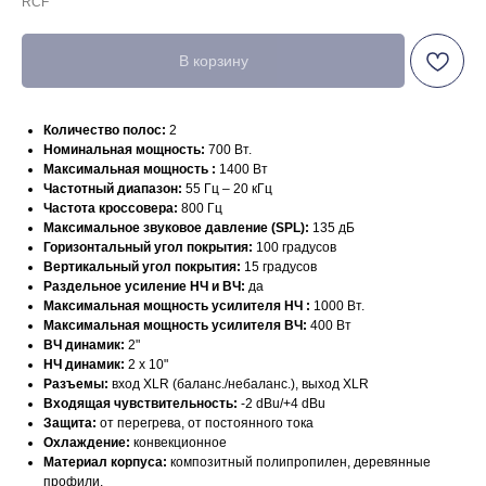
RCF
В корзину
Количество полос:
2
Номинальная мощность:
700 Вт.
Максимальная мощность :
1400 Вт
Частотный диапазон:
55 Гц – 20 кГц
Частота кроссовера:
800 Гц
Максимальное звуковое давление (SPL):
135 дБ
Горизонтальный угол покрытия:
100 градусов
Вертикальный угол покрытия:
15 градусов
Раздельное усиление НЧ и ВЧ:
да
Максимальная мощность усилителя НЧ :
1000 Вт.
Максимальная мощность усилителя ВЧ:
400 Вт
ВЧ динамик:
2"
НЧ динамик:
2 x 10"
Разъемы:
вход XLR (баланс./небаланс.), выход XLR
Входящая чувствительность:
-2 dBu/+4 dBu
Защита:
от перегрева, от постоянного тока
Охлаждение:
конвекционное
Материал корпуса:
композитный полипропилен, деревянные
профили.