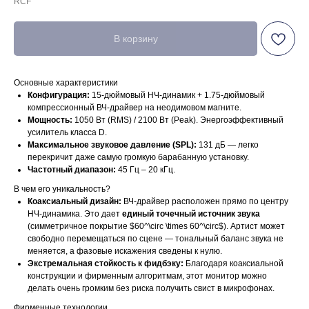
RCF
В корзину
Основные характеристики
Конфигурация:
15-дюймовый НЧ-динамик + 1.75-дюймовый
компрессионный ВЧ-драйвер на неодимовом магните.
Мощность:
1050 Вт (RMS) / 2100 Вт (Peak). Энергоэффективный
усилитель класса D.
Максимальное звуковое давление (SPL):
131 дБ — легко
перекричит даже самую громкую барабанную установку.
Частотный диапазон:
45 Гц – 20 кГц.
В чем его уникальность?
Коаксиальный дизайн:
ВЧ-драйвер расположен прямо по центру
НЧ-динамика. Это дает
единый точечный источник звука
(симметричное покрытие $60^\circ \times 60^\circ$). Артист может
свободно перемещаться по сцене — тональный баланс звука не
меняется, а фазовые искажения сведены к нулю.
Экстремальная стойкость к фидбэку:
Благодаря коаксиальной
конструкции и фирменным алгоритмам, этот монитор можно
делать очень громким без риска получить свист в микрофонах.
Фирменные технологии