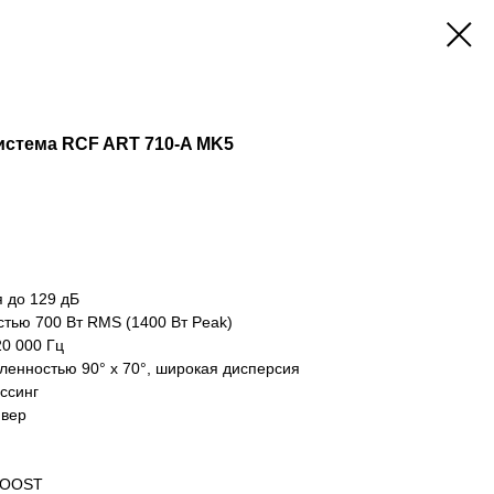
истема RCF ART 710-A MK5
я до 129 дБ
тью 700 Вт RMS (1400 Вт Peak)
0 000 Гц
ленностью 90° x 70°, широкая дисперсия
ссинг
йвер
XBOOST