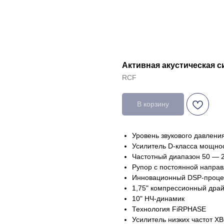
Активная акустическая с
RCF
В корзину
Уровень звукового давлени
Усилитель D-класса мощнос
Частотный диапазон 50 — 2
Рупор с постоянной направ
Инновационный DSP-проце
1,75" компрессионный дра
10" НЧ-динамик
Технология FiRPHASE
Усилитель низких частот 