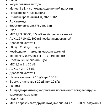
350W
Регулирование выхода
Менее 3 дБ, из отходящих до полной нагрузки
Громкоговаритель выхода
Сбалансированный 4 Ω, 70V, 100V
AUX выхода
600Ω более чем 0.775V (0dBm)
Вход
MIC 1,2,3 / 600Ω, 3.5 mВ несбалансированный
AUX 1,2 / 10 kΩ, 300 mВнесбалансированный
Диапазон частоты
50 Гц ~ 20 кГц (± 3 дБ)
Коэффициент гармонических искажений
Менее чем 0,8% на 1 кГц, 1 / 3 мощности
Соотношение сигнал / шум
MIC 1,2 и 3 ：70 dB
AUX 1 и 2 ： 75 dB
Диапазон частоты
Низкие частоты: ± 10 дБ при 100 Гц
Высокие частоты: ± 10 дБ при 10 кГц
Защита
AC предохранитель; напряжение постоянного тока; перегрузки;
короткого замыкания.
Глушитель
MIC 1 перекрывает другие входные сигналы с 0 ~ -30 дБ затухания