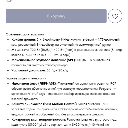
RCF
В корзину
Основные характеристики
Конфигурация:
2 × 6-дюймовых НЧ-динамика (вуфера) + 1.75-дюймовый
компрессионный ВЧ-драйвер, нагруженный на асимметричный рупор.
Мощность:
700 Вт (RMS) / 1400 Вт (Peak) с раздельным усилением (Bi-amp
класса D: 500 Вт на низ, 200 Вт на верх).
Максимальное звуковое давление (SPL):
131 дБ — внушительная
громкость для акустики такого размера.
Частотный диапазон:
60 Гц – 20 кГц.
Главные фишки и технологии
Идеальная фаза (FiRPHASE):
Фирменный алгоритм фильтрации от RCF
обеспечивает абсолютно линейную фазовую характеристику. Результат —
кристально чистый звук и идеальная разборчивость речи/вокала даже на
высокой громкости.
Защита динамиков (Bass Motion Control):
Умная система BMC
управляет ходом НЧ-динамиков. Сабвуферы не «захлебываются» на пиках,
выдавая плотный и собранный бас без риска повредить динамик.
Контролируемая направленность:
Рупор направляет звук строго туда,
куда нужно ($100^\circ$ по горизонтали и $+30^\circ / -10^\circ$ по