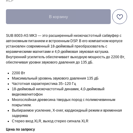
RCF
В корзину
SUB 8003-AS MK3 — это расширенный низкочастотный сабвуфер с
автономным питанием и встроенным DSP. В его компактном корпусе
установлен современный 18-дюймовый преобразователь с
керамическими магнитами и 4,0-дюймовая звуковая катушка.
Внутренний усилитель обеспечивает выходную мощность до 2200 Вт,
обеспечивая уровни звукового давления до 135 дБ.
2200 Вт
Максимальный уровень звукового давления 135 дБ
Частотная характеристика 35–120 Гц
18-дюймовый низкочастотный динамик, 4,0-дюймовый
видеомагнитофон
Многослойная древесина твердых пород с полимочевинным
покрытием.
Выбираемое усиление, X-over, кардиоидный режим и временная
задержка
Стерео вход XLR, выход стерео сигнала XLR
Цена по запросу