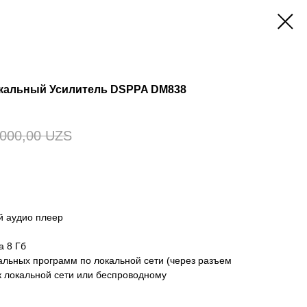
кальный Усилитель DSPPA DM838
000,00
UZS
 аудио плеер
а 8 Гб
льных программ по локальной сети (через разъем
к локальной сети или беспроводному