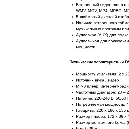
Встроенный видеоплеер по
WMV, MOV, MP4, MPEG, MP
5-дюймовый дисплей отобр
Наличие встроенного тайм
музыкальных программ или
Аудиовход (AUX) для подкл
Аудиовыход для подключен
мощности
Технические характеристики D
Мощность усилителя: 2 х 20
Источник звука / видео
MP-3 плеер, интернет-радио
Частотный диапазон: 20 – 2
Питание: 220-240 В, 50/60 
Потребляемая мощность: 4
Габариты: 220 х 180 х 135 
Размер плеера: 172 х 86 х 
Размер монтажного бокса (
Вес: 0,38 кг