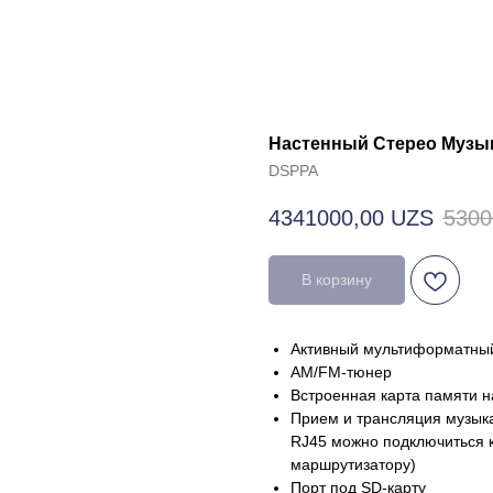
Настенный Стерео Музы
DSPPA
4341000,00
UZS
5300
В корзину
Активный мультиформатный
AM/FM-тюнер
Встроенная карта памяти н
Прием и трансляция музыка
RJ45 можно подключиться 
маршрутизатору)
Порт под SD-карту