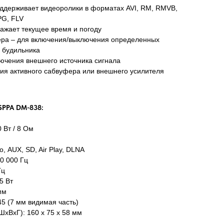
ддерживает видеоролики в форматах AVI, RM, RMVB,
G, FLV
ажает текущее время и погоду
ера – для включения/выключения определенных
 будильника
ючения внешнего источника сигнала
ия активного сабвуфера или внешнего усилителя
SPPA DM-838:
 Вт / 8 Ом
, AUX, SD, Air Play, DLNA
0 000 Гц
Гц
5 Вт
мм
45 (7 мм видимая часть)
ШхВхГ): 160 х 75 х 58 мм