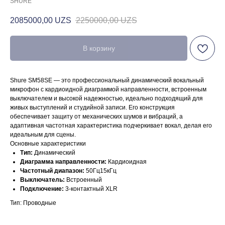
SHURE
2085000,00
UZS
2250000,00
UZS
В корзину
Shure SM58SE — это профессиональный динамический вокальный
микрофон с кардиоидной диаграммой направленности, встроенным
выключателем и высокой надежностью, идеально подходящий для
живых выступлений и студийной записи. Его конструкция
обеспечивает защиту от механических шумов и вибраций, а
адаптивная частотная характеристика подчеркивает вокал, делая его
идеальным для сцены.
Основные характеристики
Тип:
Динамический
Диаграмма направленности:
Кардиоидная
Частотный диапазон:
50Гц15кГц
Выключатель:
Встроенный
Подключение:
3-контактный XLR
Тип: Проводные