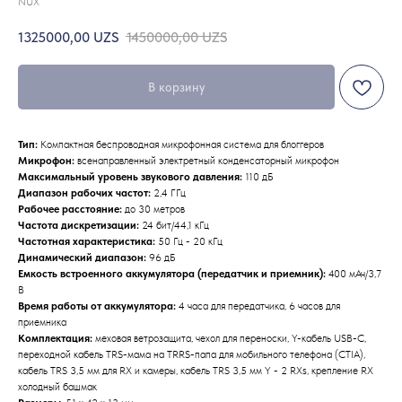
NUX
1325000,00
UZS
1450000,00
UZS
В корзину
Тип:
Компактная беспроводная микрофонная система для блоггеров
Микрофон:
всенаправленный электретный конденсаторный микрофон
Максимальный уровень звукового давления:
110 дБ
Диапазон рабочих частот:
2,4 ГГц
Рабочее расстояние:
до 30 метров
Частота дискретизации:
24 бит/44,1 кГц
Частотная характеристика:
50 Гц - 20 кГц
Динамический диапазон:
96 дБ
Емкость встроенного аккумулятора (передатчик и приемник):
400 мАч/3,7
В
Время работы от аккумулятора:
4 часа для передатчика, 6 часов для
приемника
Комплектация:
меховая ветрозащита, чехол для переноски, Y-кабель USB-C,
переходной кабель TRS-мама на TRRS-папа для мобильного телефона (CTIA),
кабель TRS 3,5 мм для RX и камеры, кабель TRS 3,5 мм Y - 2 RXs, крепление RX
холодный башмак