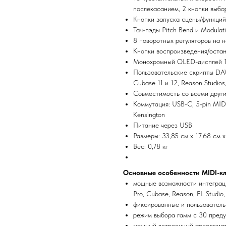
послекасанием, 2 кнопки выбо
Кнопки запуска сцены/функций
Тач-пэды Pitch Bend и Modulat
8 поворотных регуляторов на 
Кнопки воспроизведения/остан
Монохромный OLED-дисплей 1
Пользовательские скрипты DAW:
Cubase 11 и 12, Reason Studios,
Совместимость со всеми друг
Коммутация: USB-C, 5-pin MIDI
Kensington
Питание через USB
Размеры: 33,85 см х 17,68 см х
Вес: 0,78 кг
Основные особенности MIDI-кл
мощные возможности интеграци
Pro, Cubase, Reason, FL Studio,
фиксированные и пользователь
режим выбора гамм с 30 пред
мощный встроенный арпеджиат