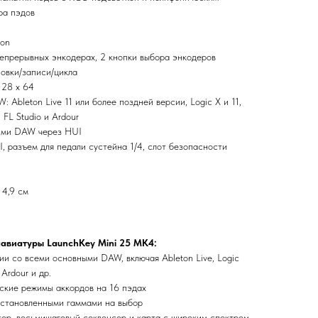
ра пэдов
ion
непрерывных энкодерах, 2 кнопки выбора энкодеров
овки/записи/цикла
28 x 64
 Ableton Live 11 или более поздней версии, Logic X и 11,
 FL Studio и Ardour
ими DAW через HUI
, разъем для педали сустейна 1/4, cлот безопасности
 4,9 см
авиатуры LaunchKey Mini 25 MK4:
и со всеми основными DAW, включая Ableton Live, Logic
 Ardour и др.
ские режимы аккордов на 16 пэдах
установленными гаммами на выбор
ор, восьмишаговый секвенсор и карта с широким спектром