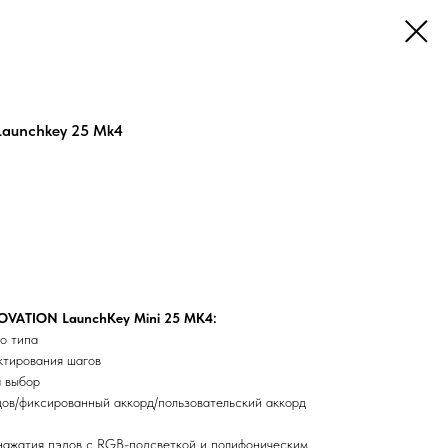
Launchkey 25 Mk4
OVATION LaunchKey Mini 25 MK4:
о типа
ктирования шагов
а выбор
дов/фиксированный аккорд/пользовательский аккорд
 нажатия пэдов с RGB-подсветкой и полифоническим