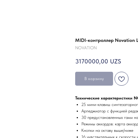
MIDI-контроллер Novation 
NOVATION
3170000,00
UZS
В корзину
Технические характеристики N
25 мини-клавиш синтезаторног
Арпеджиатор с функцией реда
30 предустановленных гамм н
Режимы аккордов: карта аккор
Кнопки на октаву выше/ниже
16 чувствительных к скорости