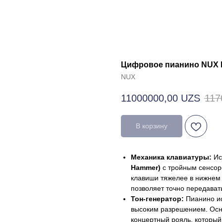
Цифровое пианино NUX 
NUX
11000000,00
UZS
117
В корзину
Механика клавиатуры:
Ис
Hammer)
с тройным сенсор
клавиши тяжелее в нижнем 
позволяет точно передавать
Тон-генератор:
Пианино ис
высоким разрешением. Осн
концертный рояль, который