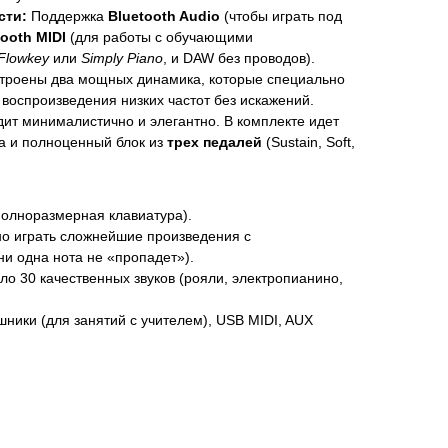
сти:
Поддержка
Bluetooth Audio
(чтобы играть под
tooth MIDI
(для работы с обучающими
Flowkey
или
Simply Piano
, и DAW без проводов).
троены два мощных динамика, которые специально
 воспроизведения низких частот без искажений.
ит минималистично и элегантно. В комплекте идет
а и полноценный блок из
трех педалей
(Sustain, Soft,
полноразмерная клавиатура).
о играть сложнейшие произведения с
ни одна нота не «пропадет»).
о 30 качественных звуков (рояли, электропианино,
ники (для занятий с учителем), USB MIDI, AUX