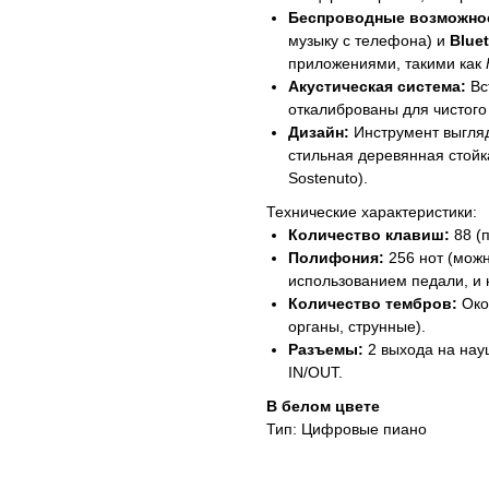
Беспроводные возможно
музыку с телефона) и
Blue
приложениями, такими как
Акустическая система:
Вс
откалиброваны для чистого
Дизайн:
Инструмент выгляд
стильная деревянная стойк
Sostenuto).
Технические характеристики:
Количество клавиш:
88 (
Полифония:
256 нот (можн
использованием педали, и 
Количество тембров:
Окол
органы, струнные).
Разъемы:
2 выхода на науш
IN/OUT.
В белом цвете
Тип: Цифровые пиано