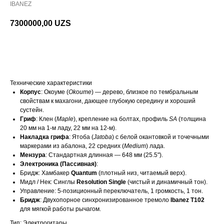
IBANEZ
7300000,00
UZS
В корзину
Технические характеристики
Корпус
: Окоуме (
Okoume
) — дерево, близкое по тембральным
свойствам к махагони, дающее глубокую середину и хороший
сустейн.
Гриф
: Клен (
Maple
), крепление на болтах, профиль
SA
(толщина
20 мм на 1-м ладу, 22 мм на 12-м).
Накладка грифа
: Ятоба (
Jatoba
) с белой окантовкой и точечными
маркерами из абалона, 22 средних (
Medium
) лада.
Мензура
: Стандартная длинная — 648 мм (25.5").
Электроника (Пассивная)
:
Бридж: Хамбакер
Quantum
(плотный низ, читаемый верх).
Мидл / Нек: Синглы
Resolution Single
(чистый и динамичный тон).
Управление: 5-позиционный переключатель, 1 громкость, 1 тон.
Бридж
: Двухопорное синхронизированное тремоло
Ibanez T102
для мягкой работы рычагом.
Тип: Электрогитары