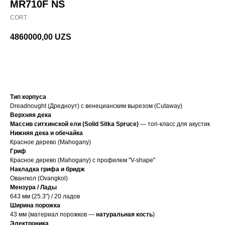
MR710F NS
CORT
4860000,00
UZS
В корзину
Тип корпуса
Dreadnought (Дредноут) с венецианским вырезом (Cutaway)
Верхняя дека
Массив ситхинской ели (Solid Sitka Spruce)
— топ-класс для акустик
Нижняя дека и обечайка
Красное дерево (Mahogany)
Гриф
Красное дерево (Mahogany) с профилем "V-shape"
Накладка грифа и бридж
Овангкол (Ovangkol)
Мензура / Лады
643 мм (25.3") / 20 ладов
Ширина порожка
43 мм (материал порожков —
натуральная кость
)
Электроника