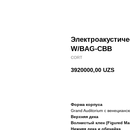
Электроакустиче
W/BAG-CBB
CORT
3920000,00
UZS
В корзину
Форма корпуса
Grand Auditorium с венецианс
Верхняя дека
Волнистый клен (Figured Ma
Нижняя дека и обечайка