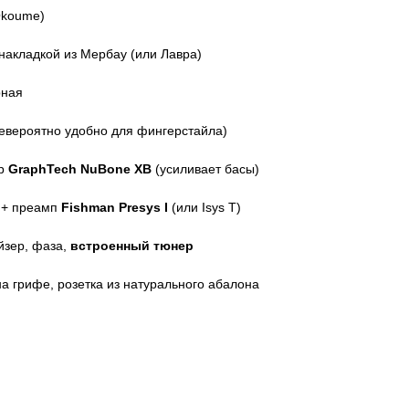
Okoume)
накладкой из Мербау (или Лавра)
рная
невероятно удобно для фингерстайла)
ер
GraphTech NuBone XB
(усиливает басы)
e + преамп
Fishman Presys I
(или Isys T)
йзер, фаза,
встроенный тюнер
 грифе, розетка из натурального абалона