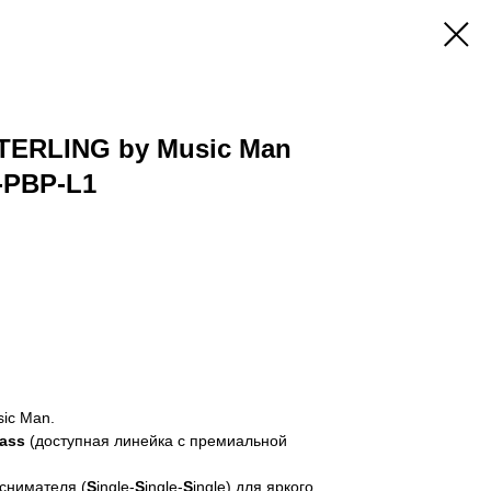
TERLING by Music Man
-PBP-L1
ic Man.
lass
(доступная линейка с премиальной
снимателя (
S
ingle-
S
ingle-
S
ingle) для яркого,