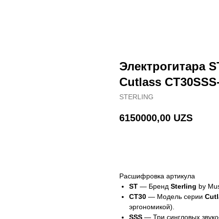
Электрогитара S
Cutlass CT30SSS
STERLING
6150000,00
UZS
В корзину
Расшифровка артикула
ST
— Бренд
Sterling
by Mus
CT30
— Модель серии
Cut
эргономикой).
SSS
— Три сингловых звуко