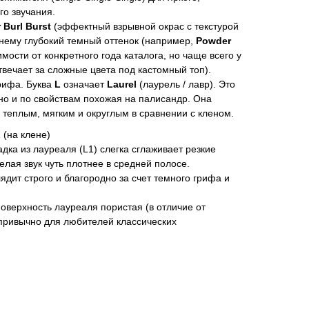
го звучания.
 Burl Burst
(эффектный взрывной окрас с текстурой
к нему глубокий темный оттенок (например,
Powder
мости от конкретного года каталога, но чаще всего у
отвечает за сложные цвета под кастомный топ).
рифа. Буква
L
означает
Laurel
(лаурель / лавр). Это
но и по свойствам похожая на палисандр. Она
 теплым, мягким и округлым в сравнении с кленом.
 (на клене)
дка из лауреаля (L1) слегка сглаживает резкие
елая звук чуть плотнее в средней полосе.
ядит строго и благородно за счет темного грифа и
оверхность лауреаля пористая (в отличие от
 привычно для любителей классических