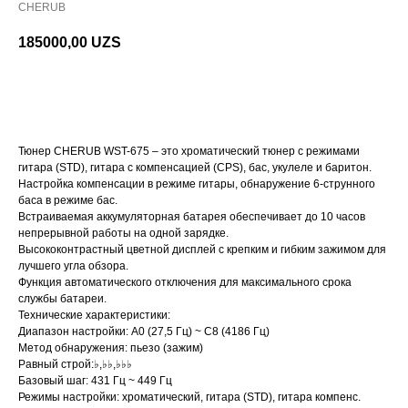
CHERUB
185000,00
UZS
В корзину
Тюнер CHERUB WST-675 – это хроматический тюнер с режимами
гитара (STD), гитара с компенсацией (CPS), бас, укулеле и баритон.
Настройка компенсации в режиме гитары, обнаружение 6-струнного
баса в режиме бас.
Встраиваемая аккумуляторная батарея обеспечивает до 10 часов
непрерывной работы на одной зарядке.
Высококонтрастный цветной дисплей с крепким и гибким зажимом для
лучшего угла обзора.
Функция автоматического отключения для максимального срока
службы батареи.
Технические характеристики:
Диапазон настройки: A0 (27,5 Гц) ~ C8 (4186 Гц)
Метод обнаружения: пьезо (зажим)
Равный строй:♭,♭♭,♭♭♭
Базовый шаг: 431 Гц ~ 449 Гц
Режимы настройки: хроматический, гитара (STD), гитара компенс.