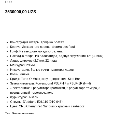
CORT
3530000,00
UZS
В корзину
Конструкция гитары: Гриф на болтах
Корпус: Из красного дерева, форма Les Paul
Гриф: Из твердого канадского клена
Накладка грифа: Из палисандра, радиус скругления 12" (305мм)
Лады: Широкие (2,7мм), 22 лада
Мензура: 629 мм
Инкрустация: Белые точки - маркеры ладов
Колки: Литые
Бридж: Tune-O-Matic, струнодержатель Stop Bar
Звукосниматели: Powersound PSLP-1F и PSLP-1R (H-H)
Электроника: 2 регулятора громкости, 2 регулятора тембра, 3-
позиционный переключатель
Фурнитура: Никель
Струны: D'addario EXL110 (010-046)
Цвет: CRS Cherry Red Sunburst - красный санберст
Тип: Электрогитары