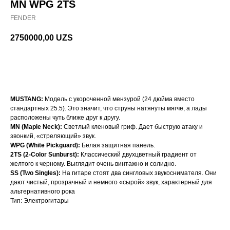
MN WPG 2TS
FENDER
2750000,00
UZS
В корзину
MUSTANG:
Модель с укороченной мензурой (24 дюйма вместо
стандартных 25.5). Это значит, что струны натянуты мягче, а лады
расположены чуть ближе друг к другу.
MN (Maple Neck):
Светлый кленовый гриф. Дает быструю атаку и
звонкий, «стреляющий» звук.
WPG (White Pickguard):
Белая защитная панель.
2TS (2-Color Sunburst):
Классический двухцветный градиент от
желтого к черному. Выглядит очень винтажно и солидно.
SS (Two Singles):
На гитаре стоят два сингловых звукоснимателя. Они
дают чистый, прозрачный и немного «сырой» звук, характерный для
альтернативного рока
Тип: Электрогитары