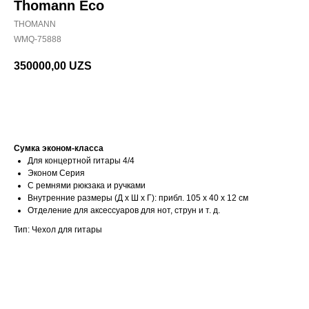
Thomann Eco
THOMANN
WMQ-75888
350000,00
UZS
В корзину
Сумка эконом-класса
Для концертной гитары 4/4
Эконом Серия
С ремнями рюкзака и ручками
Внутренние размеры (Д х Ш х Г): прибл. 105 х 40 х 12 см
Отделение для аксессуаров для нот, струн и т. д.
Тип: Чехол для гитары