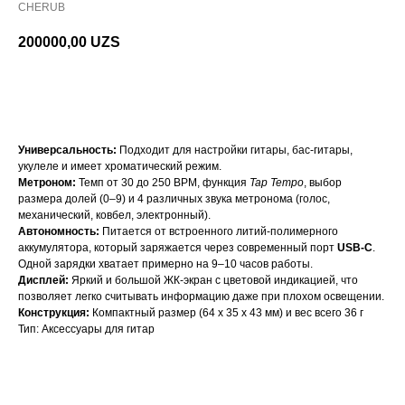
CHERUB
200000,00
UZS
В корзину
Универсальность:
Подходит для настройки гитары, бас-гитары,
укулеле и имеет хроматический режим.
Метроном:
Темп от 30 до 250 BPM, функция
Tap Tempo
, выбор
размера долей (0–9) и 4 различных звука метронома (голос,
механический, ковбел, электронный).
Автономность:
Питается от встроенного литий-полимерного
аккумулятора, который заряжается через современный порт
USB-C
.
Одной зарядки хватает примерно на 9–10 часов работы.
Дисплей:
Яркий и большой ЖК-экран с цветовой индикацией, что
позволяет легко считывать информацию даже при плохом освещении.
Конструкция:
Компактный размер (64 х 35 х 43 мм) и вес всего 36 г
Тип: Аксессуары для гитар