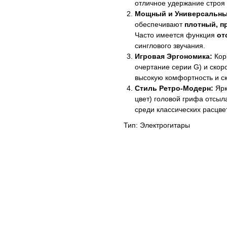
отличное удержание строя 
Мощный и Универсальный
обеспечивают
плотный, п
Часто имеется функция
отс
синглового звучания.
Игровая Эргономика:
Кор
очертание серии G) и ско
высокую комфортность и ск
Стиль Ретро-Модерн:
Ярк
цвет) головой грифа отсыл
среди классических расцве
Тип: Электрогитары