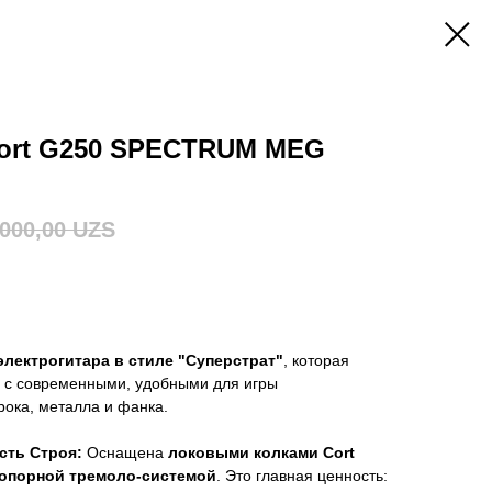
Cort G250 SPECTRUM MEG
000,00
UZS
электрогитара в стиле "Суперстрат"
, которая
с современными, удобными для игры
ока, металла и фанка.
сть Строя:
Оснащена
локовыми колками Cort
опорной тремоло-системой
. Это главная ценность: