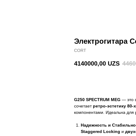
Электрогитара 
CORT
4140000,00
UZS
4460
В корзину
G250 SPECTRUM MEG
— это
сочетает
ретро-эстетику 80-х
компонентами. Идеальна для р
Надежность и Стабильно
Staggered Locking
и
двух