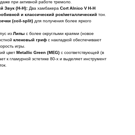
даже при активной работе тремоло.
 Звук (H-H):
Два хамбакера
Cort Alnico V H-H
робивной и классический рок/металлический
тон.
ечки (coil-split)
для получения более яркого
пус из
Липы
с более округлыми краями (новое
ростной
кленовый гриф
с накладкой обеспечивают
орость игры.
ий цвет
Metallic Green (MEG)
с соответствующей (в
ает к гламурной эстетике 80-х и выделяет инструмент
ток.