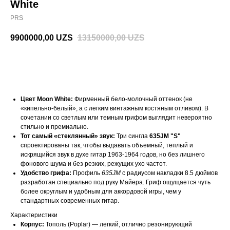
White
PRS
9900000,00
UZS
13150000,00
UZS
В корзину
Цвет Moon White:
Фирменный бело-молочный оттенок (не
«кипельно-белый», а с легким винтажным костяным отливом). В
сочетании со светлым или темным грифом выглядит невероятно
стильно и премиально.
Тот самый «стеклянный» звук:
Три сингла
635JM "S"
спроектированы так, чтобы выдавать объемный, теплый и
искрящийся звук в духе гитар 1963-1964 годов, но без лишнего
фонового шума и без резких, режущих ухо частот.
Удобство грифа:
Профиль
635JM
с радиусом накладки 8.5 дюймов
разработан специально под руку Майера. Гриф ощущается чуть
более округлым и удобным для аккордовой игры, чем у
стандартных современных гитар.
Характеристики
Корпус:
Тополь (Poplar) — легкий, отлично резонирующий