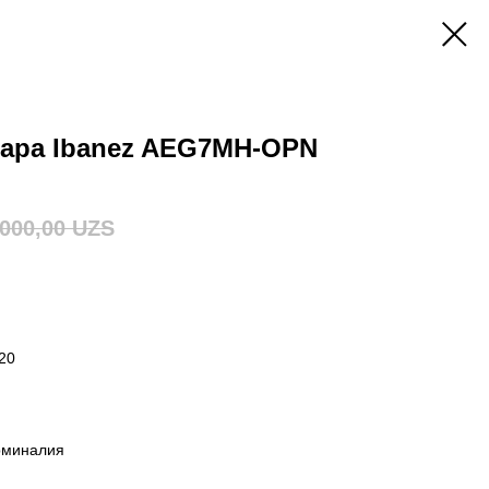
тара Ibanez AEG7MH-OPN
000,00
UZS
20
рминалия