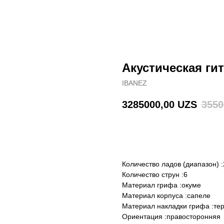
Акустическая ги
IBANEZ
3285000,00
UZS
3550
В корзину
Количество ладов (диапазон) :
Количество струн :6
Материал грифа :окуме
Материал корпуса :сапеле
Материал накладки грифа :те
Ориентация :правосторонняя