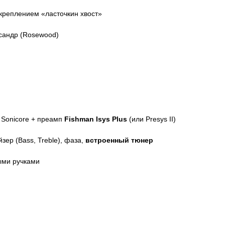
креплением «ласточкин хвост»
исандр (Rosewood)
 Sonicore + преамп
Fishman Isys Plus
(или Presys II)
зер (Bass, Treble), фаза,
встроенный тюнер
ыми ручками