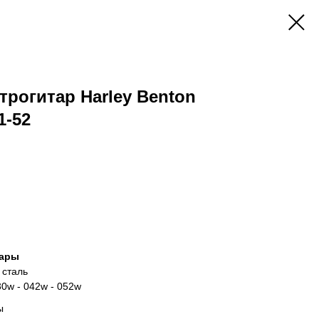
трогитар Harley Benton
1-52
тары
 сталь
030w - 042w - 052w
ы