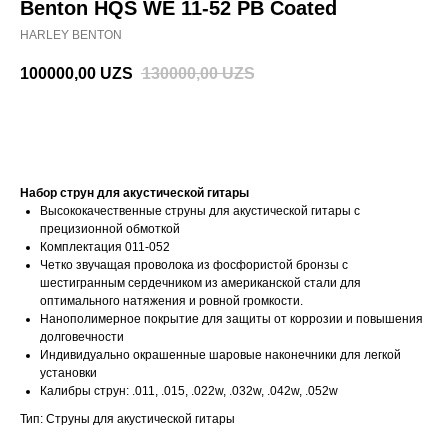
Benton HQS WE 11-52 PB Coated
HARLEY BENTON
100000,00
UZS
130000,00
UZS
В корзину
Набор струн для акустической гитары
Высококачественные струны для акустической гитары с
прецизионной обмоткой
Комплектация 011-052
Четко звучащая проволока из фосфористой бронзы с
шестигранным сердечником из американской стали для
оптимального натяжения и ровной громкости.
Нанополимерное покрытие для защиты от коррозии и повышения
долговечности
Индивидуально окрашенные шаровые наконечники для легкой
установки
Калибры струн: .011, .015, .022w, .032w, .042w, .052w
Тип: Струны для акустической гитары