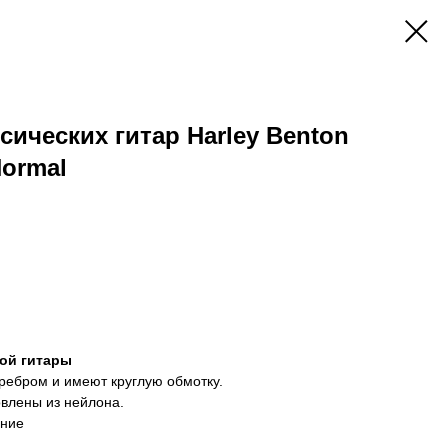
сических гитар Harley Benton
Normal
кой гитары
еребром и имеют круглую обмотку.
овлены из нейлона.
ение