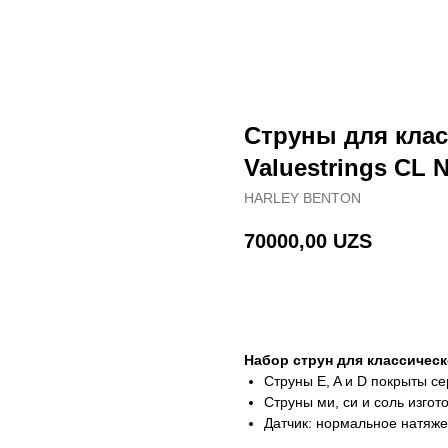
Струны для клас
Valuestrings CL 
HARLEY BENTON
70000,00
UZS
В корзину
Набор струн для классичес
Струны E, A и D покрыты с
Струны ми, си и соль изгот
Датчик: нормальное натяж