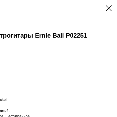
трогитары Ernie Ball P02251
ckel.
ивкой.
ое, шестигранное.