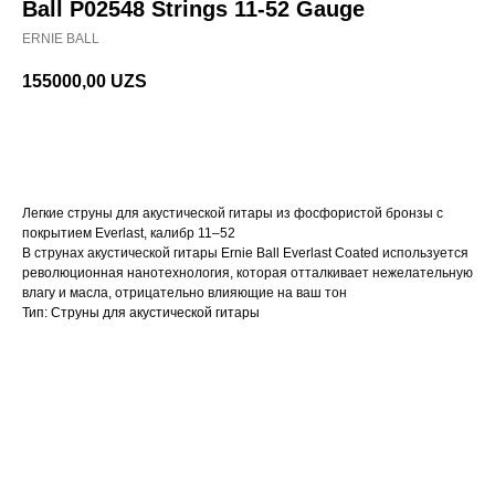
Ball P02548 Strings 11-52 Gauge
ERNIE BALL
155000,00
UZS
В корзину
Легкие струны для акустической гитары из фосфористой бронзы с
покрытием Everlast, калибр 11–52
В струнах акустической гитары Ernie Ball Everlast Coated используется
революционная нанотехнология, которая отталкивает нежелательную
влагу и масла, отрицательно влияющие на ваш тон
Тип: Струны для акустической гитары