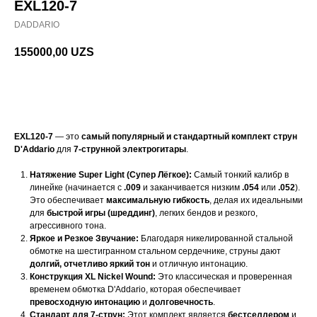
EXL120-7
DADDARIO
155000,00
UZS
В корзину
EXL120-7
— это
самый популярный и стандартный комплект струн
D'Addario
для
7-струнной электрогитары
.
Натяжение Super Light (Супер Лёгкое):
Самый тонкий калибр в
линейке (начинается с
.009
и заканчивается низким
.054
или
.052
).
Это обеспечивает
максимальную гибкость
, делая их идеальными
для
быстрой игры (шреддинг)
, легких бендов и резкого,
агрессивного тона.
Яркое и Резкое Звучание:
Благодаря никелированной стальной
обмотке на шестигранном стальном сердечнике, струны дают
долгий, отчетливо яркий тон
и отличную интонацию.
Конструкция XL Nickel Wound:
Это классическая и проверенная
временем обмотка D'Addario, которая обеспечивает
превосходную интонацию
и
долговечность
.
Стандарт для 7-струн:
Этот комплект является
бестселлером
и