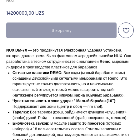
NUX
14200000,00
UZS
В корзину
NUX DM-7X
— это продвинутая электронная ударная установка,
которая долгое время была флагманом «средней» линейки NUX. Она
разработана в тесном сотрудничестве с компанией
Remo
, мировым
лидером в производстве пластиков для барабанов
Сетчатые пластики REMO:
Все пэды (малый барабан и томы)
оснащены двухслойными сетчатыми мембранами от Remo. Это
гарантирует не только долговечность, но и максимально
естественный отскок, который можно настроить под себя
(натяжение регулируется ключом, как на обычных барабанах).
Чувствительность к зоне удара:
*
Малый барабан (10"):
Поддерживает две зоны (центр и обод — rim shot).
Тарелки:
Все тарелки (крэш, райд) имеют функцию «глушения»
(choke) рукой. Райд — трехзонный (край, поверхность, колокол).
Библиотека звуков:
В модуле зашито
30 пресетов
(готовых
наборов) и 18 пользовательских слотов. Сэмплы записаны с
большой детализацией, поэтому звук меняется в зависимости от